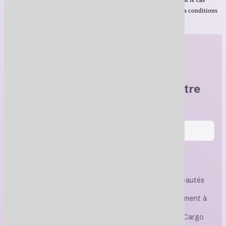
Le commerçant se donne le droit de refuser un coupon si les conditions
ci-dessus ne sont pas respectées
Abonnez-vous
et obtenez 10 $ de rabais sur votre
prochaine commande !
S'inscrire
Tous les jeudis dès 10 h, découvrez les nouveautés
de la semaine
Bénéficiez de rabais exclusifs réservés uniquement à
nos abonnés
Restez informé(e) des promotions et ventes Cargo