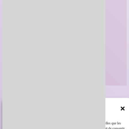
À propos
Politique de confidentialité
Gérer le consentement
FAQ
Fonctionnement
Annoncez avec nous
Pour offrir les meilleures expériences, nous utilisons des technologies telles que les
Carte cadeau
cookies pour stocker et/ou accéder aux informations des appareils. Le fait de consentir