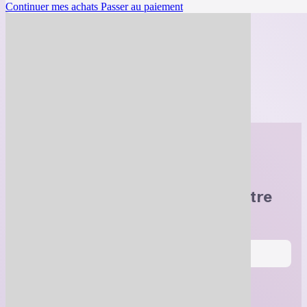
Continuer mes achats
Passer au paiement
Retour
Offres en ligne (00)
Aucun résultat trouvé.
Abonnez-vous
et obtenez 10 $ de rabais sur votre
prochaine commande !
S'inscrire