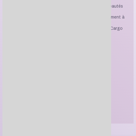
Tous les jeudis dès 10 h, découvrez les nouveautés
de la semaine
Bénéficiez de rabais exclusifs réservés uniquement à
nos abonnés
Restez informé(e) des promotions et ventes Cargo
À propos