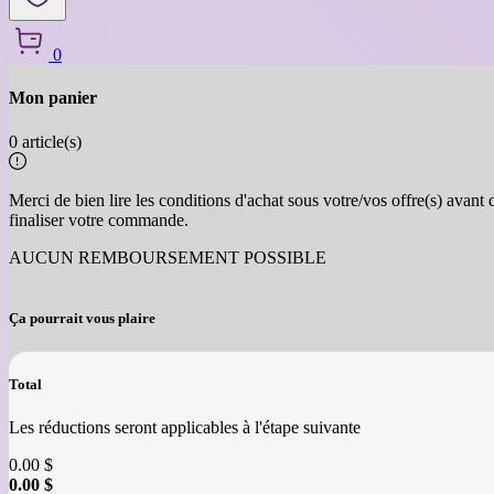
0
Mon panier
Retour
0 article(s)
Merci de bien lire les conditions d'achat sous votre/vos offre(s) avant 
finaliser votre commande.
AUCUN REMBOURSEMENT POSSIBLE
Ça pourrait vous plaire
Total
2 Repas traditionnels pour le
Les réductions seront applicables à l'étape suivante
Temps des Sucres
Montérégie
0.00
$
0.00
$