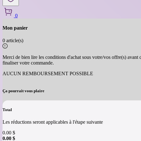
0
Mon panier
Retour
0 article(s)
Merci de bien lire les conditions d'achat sous votre/vos offre(s) avant 
finaliser votre commande.
AUCUN REMBOURSEMENT POSSIBLE
Ça pourrait vous plaire
Total
Bon d’achat sur un triporteur
Les réductions seront applicables à l'étape suivante
ou quadriporteur
Lanaudière
0.00
$
0.00
$