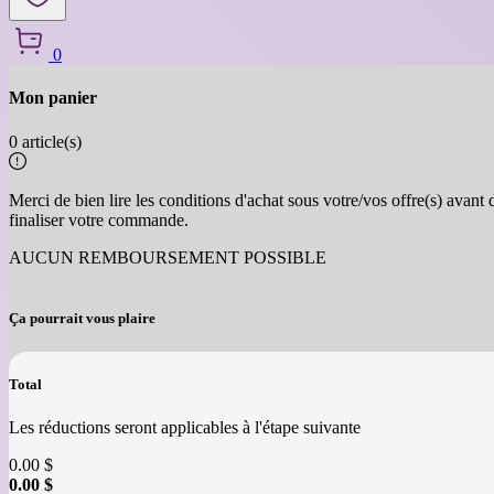
0
Mon panier
Retour
0 article(s)
Merci de bien lire les conditions d'achat sous votre/vos offre(s) avant 
finaliser votre commande.
AUCUN REMBOURSEMENT POSSIBLE
Ça pourrait vous plaire
Total
Bon d’achat valide au
Les réductions seront applicables à l'étape suivante
restaurant
Montérégie
0.00
$
0.00
$