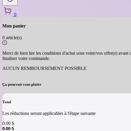
0
Mon panier
Retour
0 article(s)
Merci de bien lire les conditions d'achat sous votre/vos offre(s) avant 
finaliser votre commande.
AUCUN REMBOURSEMENT POSSIBLE
Ça pourrait vous plaire
Total
Les réductions seront applicables à l'étape suivante
0.00
$
0.00
$