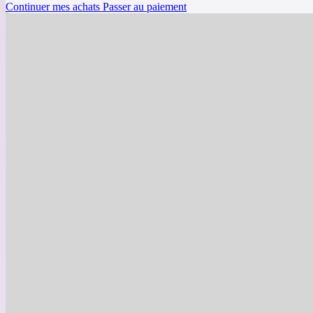
Continuer mes achats
Passer au paiement
Forfait Tranquillité d’Esprit: 
bacs roulants
Abitibi-Témiscamingue
79.00
$
au lieu de
158.00
$
2373 Chemin des Coteaux , Rouyn Noranda, QC, J