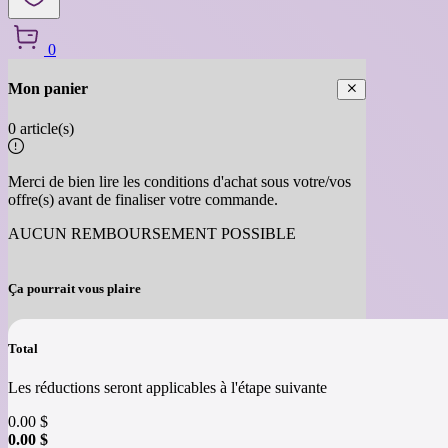
0
Mon panier
Trouver une offre
0 article(s)
Merci de bien lire les conditions d'achat sous votre/vos
offre(s) avant de finaliser votre commande.
Trier par
Régions
AUCUN REMBOURSEMENT POSSIBLE
Régions
Ça pourrait vous plaire
Catégories
Total
Catégories
Les réductions seront applicables à l'étape suivante
0.00
$
Types
0.00
$