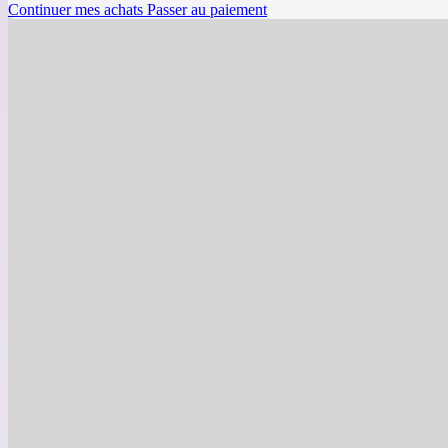
Continuer mes achats
Passer au paiement
Visite et dégustations pour 2 
Miellerie King
Centre-du-Québec
19.00
$
au lieu de
39.00
$
15 rue Lajeunesse local 700, Kingsey Falls, Qc, J0