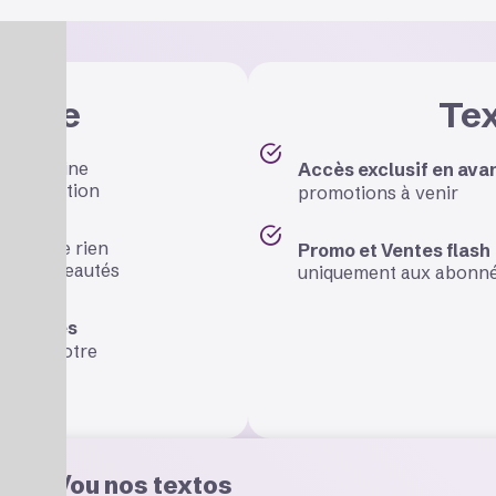
ettre
Te
 prochaine
Accès exclusif en ava
 inscription
promotions à venir
s
pour ne rien
Promo et Ventes flash
res nouveautés
uniquement aux abonné
et offres
 dans votre
es et/ou nos textos