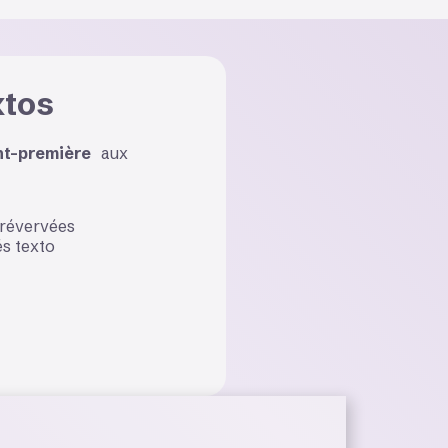
xtos
nt-première
aux
révervées
s texto