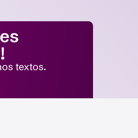
des
!
nos textos.