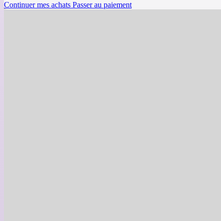
Continuer mes achats
Passer au paiement
Infol
10$ de rabais
sur votre
commande lors de votre
Rappels personnalisé
manquer de nos derniè
Promotions régulières 
spéciales
directement
boite courriel
Abonnez-vous à nos infolettr