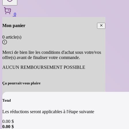
0
Mon panier
Trouver une offre
0 article(s)
Merci de bien lire les conditions d'achat sous votre/vos
offre(s) avant de finaliser votre commande.
Trier par
Régions
AUCUN REMBOURSEMENT POSSIBLE
Régions
Ça pourrait vous plaire
Catégories
Total
Catégories
Les réductions seront applicables à l'étape suivante
0.00
$
Types
0.00
$