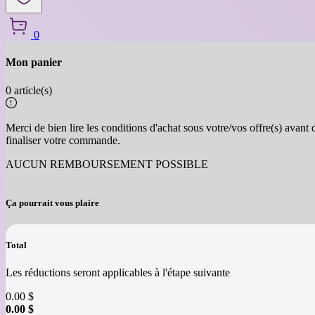
0
Mon panier
Retour
0 article(s)
Merci de bien lire les conditions d'achat sous votre/vos offre(s) avant 
finaliser votre commande.
AUCUN REMBOURSEMENT POSSIBLE
Ça pourrait vous plaire
Total
Bon d’achat de 100$ valide sur
Les réductions seront applicables à l'étape suivante
tous les services de l’Institut de
l’Estuaire
0.00
$
Bas-Saint-Laurent
0.00
$