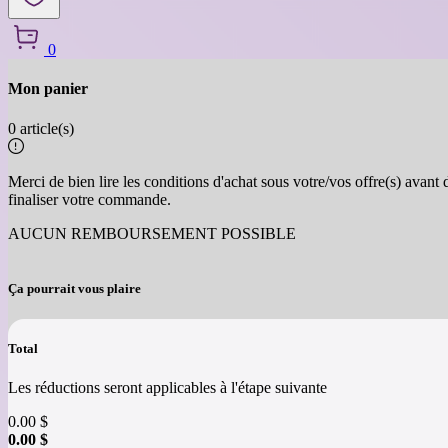
0
Mon panier
Retour
0 article(s)
Merci de bien lire les conditions d'achat sous votre/vos offre(s) avant 
finaliser votre commande.
AUCUN REMBOURSEMENT POSSIBLE
Ça pourrait vous plaire
Total
Bon d’achat sur le maquillage
Les réductions seront applicables à l'étape suivante
permanent – Eye-liner
Centre-du-Québec
0.00
$
0.00
$