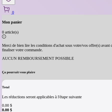
0
Mon panier
Retour
0 article(s)
Merci de bien lire les conditions d'achat sous votre/vos offre(s) avant 
finaliser votre commande.
AUCUN REMBOURSEMENT POSSIBLE
Ça pourrait vous plaire
Total
Les réductions seront applicables à l'étape suivante
0.00
$
0.00
$